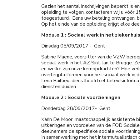
Gezien het aantal inschrijvingen beperkt is 
opleiding te volgen, contacteren wij u vóór
toegestuurd. Eens uw betaling ontvangen, ben
Op het einde van de opleiding krijgt elke de
Module 1 : Sociaal werk in het ziekenhui
Dinsdag 05/09/2017 - Gent
Sabine Maene, voorzitter van de VZW beroeps
sociaal werk in het AZ Sint-Jan te Brugge. Z
en welke zijn onze kernopdrachten? Hoe verh
overlegplatformen voor het sociaal werk in d
Lena Baillieu, diensthoofd cel beleidsinforma
diensten duiden.
Module 2 : Sociale voorzieningen
Donderdag 28/09/2017- Gent
Karin De Moor, maatschappelijk assistente bi
uitkeringen en voordelen van de FOD Social
deelnemers de specifieke sociale voorzienin
In samenwerking met het intermutualistisch 