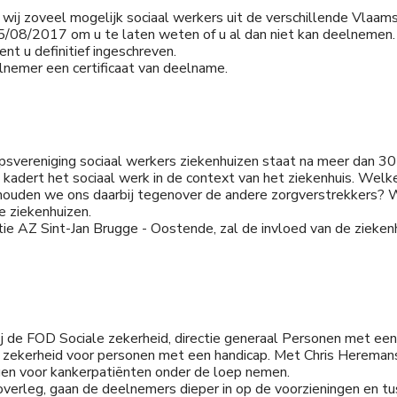
en wij zoveel mogelijk sociaal werkers uit de verschillende Vlaa
 15/08/2017 om u te laten weten of u al dan niet kan deelnemen
t u definitief ingeschreven.
elnemer een certificaat van deelname.
s
vereniging sociaal werkers ziekenhuizen staat na meer dan 30 j
e kadert het sociaal werk in de context van het ziekenhuis. We
ouden we ons daarbij tegenover de andere zorgverstrekkers? We
e ziekenhuizen.
tie AZ Sint-Jan Brugge - Oostende, zal de invloed van de ziekenh
j de FOD Sociale zekerheid, directie generaal Personen met een 
e zekerheid voor personen met een handicap. Met Chris Herema
gen voor kankerpatiënten onder de loep nemen.
overleg, gaan de deelnemers dieper in op de voorzieningen en t