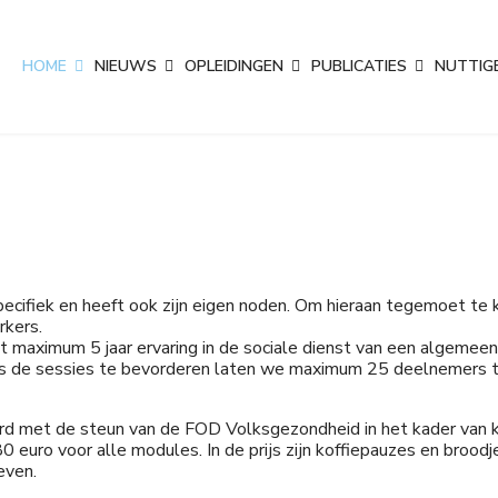
HOME
NIEUWS
OPLEIDINGEN
PUBLICATIES
NUTTIGE
specifiek en heeft ook zijn eigen noden. Om hieraan tegemoet te
rkers.
t maximum 5 jaar ervaring in de sociale dienst van een algemeen, u
dens de sessies te bevorderen laten we maximum 25 deelnemers 
erd met de steun van de FOD Volksgezondheid in het kader van 
0 euro voor alle modules. In de prijs zijn koffiepauzes en brood
even.