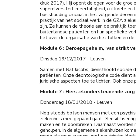
druk 2017). Hij opent de ogen voor de groeie
superdiversiteit, meertaligheid, culturele e
basishouding cruciaal in het volgende decenn
praktijk van het sociaal werk in de GZA zieke
zijn. Ze kunnen de theorie aan de praktijk t
buitenlandse patiënten en hun specifieke verb
het over de organisatie van het tolken en de 
Module 6 : Beroepsgeheim, ‘van strikt ve
Dinsdag 19/12/2017 - Leuven
Samen met Raf Jacobs, diensthoofd sociale di
patiënten. Onze deontologische code dient a
juridische aspecten toe te lichten. Ook onze
Module 7 : Herstelondersteunende zorg
Donderdag 18/01/2018 - Leuven
Nog steeds botsen mensen met een psychisch
ziekenhuis mee gepaard gaat. Sensibilisering
maken en te doorbreken. Daarnaast worden m
geholpen. In de algemene ziekenhuizen komen 