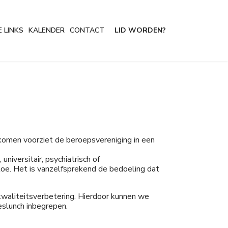
 LINKS
KALENDER
CONTACT
LID WORDEN?
 komen voorziet de beroepsvereniging in een
niversitair, psychiatrisch of
toe. Het is vanzelfsprekend de bedoeling dat
kwaliteitsverbetering. Hierdoor kunnen we
jeslunch inbegrepen.