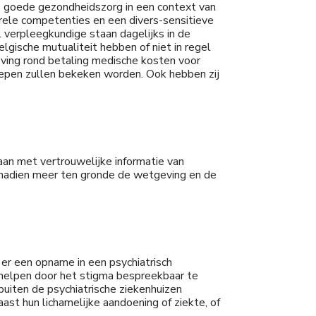
is goede gezondheidszorg in een context van
urele competenties en een divers-sensitieve
 verpleegkundige staan dagelijks in de
lgische mutualiteit hebben of niet in regel
geving rond betaling medische kosten voor
groepen zullen bekeken worden. Ook hebben zij
aan met vertrouwelijke informatie van
 nadien meer ten gronde de wetgeving en de
er een opname in een psychiatrisch
erhelpen door het stigma bespreekbaar te
iten de psychiatrische ziekenhuizen
st hun lichamelijke aandoening of ziekte, of