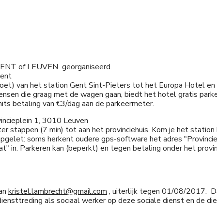
 GENT of LEUVEN georganiseerd.
Gent
et) van het station Gent Sint-Pieters tot het Europa Hotel en
ensen die graag met de wagen gaan, biedt het hotel gratis park
mits betaling van €3/dag aan de parkeermeter.
vincieplein 1, 3010 Leuven
r stappen (7 min) tot aan het provinciehuis. Kom je het station 
pgelet: soms herkent oudere gps-software het adres "Provinciep
at" in. Parkeren kan (beperkt) en tegen betaling onder het provi
aan
kristel.lambrecht@gmail.com
, uiterlijk tegen 01/08/2017. 
iensttreding als sociaal werker op deze sociale dienst en de di