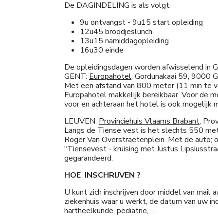
De DAGINDELING is als volgt:
9u ontvangst - 9u15 start opleiding
12u45 broodjeslunch
13u15 namiddagopleiding
16u30 einde
De opleidingsdagen worden afwisselend in
GENT:
Europahotel
, Gordunakaai 59, 9000 
Met een afstand van 800 meter (11 min te vo
Europahotel makkelijk bereikbaar. Voor de m
voor en achteraan het hotel is ook mogelijk 
LEUVEN:
Provinciehuis Vlaams Brabant
, Pro
Langs de Tiense vest is het slechts 550 mete
Roger Van Overstraetenplein. Met de auto; o
"Tiensevest - kruising met Justus Lipsiusstra
gegarandeerd.
HOE INSCHRIJVEN ?
U kunt zich inschrijven door middel van mail 
ziekenhuis waar u werkt, de datum van uw ind
hartheelkunde, pediatrie, …