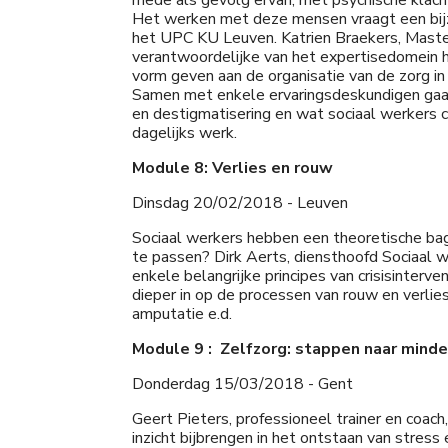
mede als gevolg ervan, met psychische klac
Het werken met deze mensen vraagt een bijzon
het UPC KU Leuven. Katrien Braekers, Master 
verantwoordelijke van het expertisedomein h
vorm geven aan de organisatie van de zorg i
Samen met enkele ervaringsdeskundigen gaan 
en destigmatisering en wat sociaal werkers
dagelijks werk.
Module 8: Verlies en rouw
Dinsdag 20/02/2018 - Leuven
Sociaal werkers hebben een theoretische baga
te passen? Dirk Aerts, diensthoofd Sociaal we
enkele belangrijke principes van crisisinter
dieper in op de processen van rouw en verlies. 
amputatie e.d.
Module 9 : Zelfzorg: stappen naar minde
Donderdag 15/03/2018 - Gent
Geert Pieters, professioneel trainer en coac
inzicht bijbrengen in het ontstaan van stres