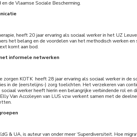
 en de Vlaamse Sociale Bescherming.
nicatie
rapie, heeft 20 jaar ervaring als sociaal werker in het UZ Leuve
lnemers het belang en de voordelen van het methodisch werken 
text komt aan bod.
 met informele netwerken
le zorgen KOTK heeft 28 jaar ervaring als sociaal werker in de 
ties in de (eerstelijns-) zorg toelichten. Het verzekeren van cont
 sociaal werker heeft hierin een belangrijke verbindende rol en 
 Elly Van Accoleyen van LUS vzw verkent samen met de deelne
etten.
lgroepen
 KdG & UA, is auteur van onder meer ‘Superdiversiteit. Hoe migr