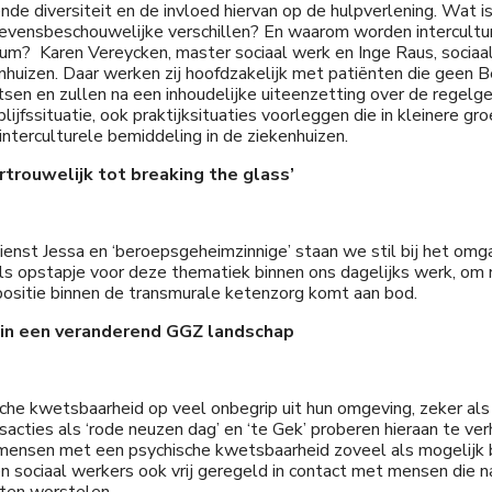
nde diversiteit en de invloed hiervan op de hulpverlening. Wat 
n levensbeschouwelijke verschillen? En waarom worden intercult
ium? Karen Vereycken, master sociaal werk en Inge Raus, sociaal
nhuizen. Daar werken zij hoofdzakelijk met patiënten die geen Be
oetsen en zullen na een inhoudelijke uiteenzetting over de regel
lijfssituatie, ook praktijksituaties voorleggen die in kleinere 
interculturele bemiddeling in de ziekenhuizen.
rtrouwelijk tot breaking the glass’
enst Jessa en ‘beroepsgeheimzinnige’ staan we stil bij het omg
ls opstapje voor deze thematiek binnen ons dagelijks werk, om
 positie binnen de transmurale ketenzorg komt aan bod.
 in een veranderend GGZ landschap
e kwetsbaarheid op veel onbegrip uit hun omgeving, zeker als 
sacties als ‘rode neuzen dag’ en ‘te Gek’ proberen hieraan te v
ensen met een psychische kwetsbaarheid zoveel als mogelijk bu
sociaal werkers ook vrij geregeld in contact met mensen die naa