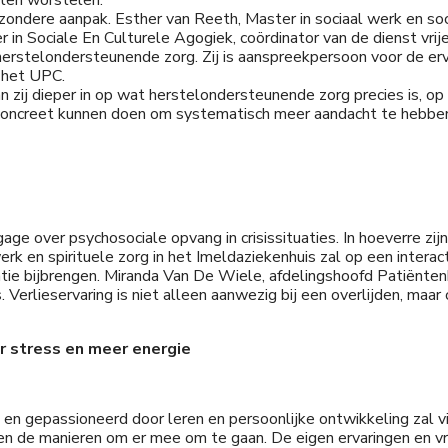
hten worstelen.
dere aanpak. Esther van Reeth, Master in sociaal werk en socia
in Sociale En Culturele Agogiek, coördinator van de dienst vrij
erstelondersteunende zorg. Zij is aanspreekpersoon voor de er
n het UPC.
zij dieper in op wat herstelondersteunende zorg precies is, op 
 concreet kunnen doen om systematisch meer aandacht te hebben
ge over psychosociale opvang in crisissituaties. In hoeverre zij
rk en spirituele zorg in het Imeldaziekenhuis zal op een intera
ventie bijbrengen. Miranda Van De Wiele, afdelingshoofd Patiënt
Verlieservaring is niet alleen aanwezig bij een overlijden, maar o
r stress en meer energie
h, en gepassioneerd door leren en persoonlijke ontwikkeling zal
s en de manieren om er mee om te gaan. De eigen ervaringen en vr