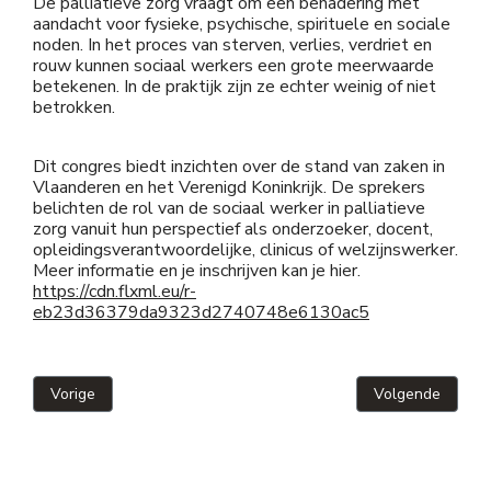
De palliatieve zorg vraagt om een benadering met
aandacht voor fysieke, psychische, spirituele en sociale
noden. In het proces van sterven, verlies, verdriet en
rouw kunnen sociaal werkers een grote meerwaarde
betekenen. In de praktijk zijn ze echter weinig of niet
betrokken.
Dit congres biedt inzichten over de stand van zaken in
Vlaanderen en het Verenigd Koninkrijk. De sprekers
belichten de rol van de sociaal werker in palliatieve
zorg vanuit hun perspectief als onderzoeker, docent,
opleidingsverantwoordelijke, clinicus of welzijnswerker.
Meer informatie en je inschrijven kan je hier.
https://cdn.flxml.eu/r-
eb23d36379da9323d2740748e6130ac5
Vorig artikel: 5-daagse verdiepende opleiding voor sociaal werke
Volgende artikel
Vorige
Volgende