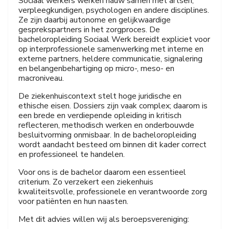
Sociaal werkers werken nauw samen met artsen,
verpleegkundigen, psychologen en andere disciplines.
Ze zijn daarbij autonome en gelijkwaardige
gesprekspartners in het zorgproces. De
bacheloropleiding Sociaal Werk bereidt expliciet voor
op interprofessionele samenwerking met interne en
externe partners, heldere communicatie, signalering
en belangenbehartiging op micro-, meso- en
macroniveau.
De ziekenhuiscontext stelt hoge juridische en
ethische eisen. Dossiers zijn vaak complex; daarom is
een brede en verdiepende opleiding in kritisch
reflecteren, methodisch werken en onderbouwde
besluitvorming onmisbaar. In de bacheloropleiding
wordt aandacht besteed om binnen dit kader correct
en professioneel te handelen.
Voor ons is de bachelor daarom een essentieel
criterium. Zo verzekert een ziekenhuis
kwaliteitsvolle, professionele en verantwoorde zorg
voor patiënten en hun naasten.
Met dit advies willen wij als beroepsvereniging: