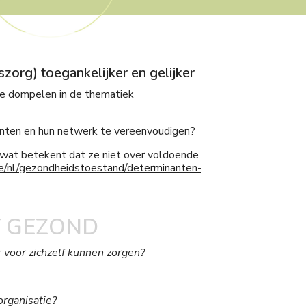
zorg) toegankelijker en gelijker
te dompelen in de thematiek
ënten en hun netwerk te vereenvoudigen?
 wat betekent dat ze niet over voldoende
e/nl/gezondheidstoestand/determinanten-
KT GEZOND
 voor zichzelf kunnen zorgen?
organisatie?