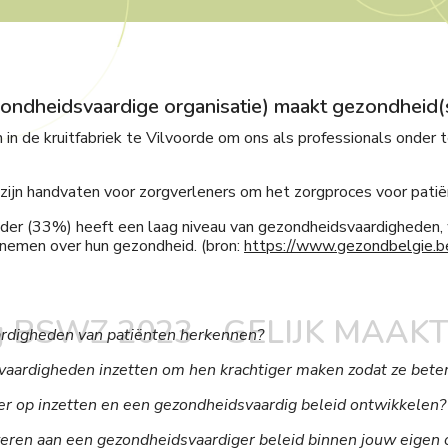
zondheidsvaardige organisatie) maakt gezondheid(s
 de kruitfabriek te Vilvoorde om ons als professionals onder 
jn handvaten voor zorgverleners om het zorgproces voor pati
uder (33%) heeft een laag niveau van gezondheidsvaardigheden,
 nemen over hun gezondheid. (bron:
https://www.gezondbelgie.b
FOTOGALERIJ
g BSWZ 2023 - GELIJK MAA
ardigheden van patiënten herkennen?
vaardigheden inzetten om hen krachtiger maken zodat ze beter
ier op inzetten en een gezondheidsvaardig beleid ontwikkelen?
everen aan een gezondheidsvaardiger beleid binnen jouw eigen 