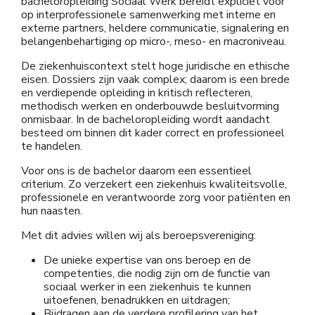
bacheloropleiding Sociaal Werk bereidt expliciet voor
op interprofessionele samenwerking met interne en
externe partners, heldere communicatie, signalering en
belangenbehartiging op micro-, meso- en macroniveau.
De ziekenhuiscontext stelt hoge juridische en ethische
eisen. Dossiers zijn vaak complex; daarom is een brede
en verdiepende opleiding in kritisch reflecteren,
methodisch werken en onderbouwde besluitvorming
onmisbaar. In de bacheloropleiding wordt aandacht
besteed om binnen dit kader correct en professioneel
te handelen.
Voor ons is de bachelor daarom een essentieel
criterium. Zo verzekert een ziekenhuis kwaliteitsvolle,
professionele en verantwoorde zorg voor patiënten en
hun naasten.
Met dit advies willen wij als beroepsvereniging:
De unieke expertise van ons beroep en de
competenties, die nodig zijn om de functie van
sociaal werker in een ziekenhuis te kunnen
uitoefenen, benadrukken en uitdragen;
Bijdragen aan de verdere profilering van het