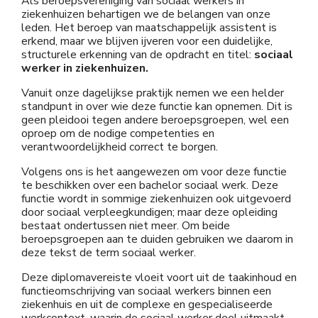
Als beroepsvereniging van sociaal werkers in
ziekenhuizen behartigen we de belangen van onze
leden. Het beroep van maatschappelijk assistent is
erkend, maar we blijven ijveren voor een duidelijke,
structurele erkenning van de opdracht en titel:
sociaal
werker in ziekenhuizen.
Vanuit onze dagelijkse praktijk nemen we een helder
standpunt in over wie deze functie kan opnemen. Dit is
geen pleidooi tegen andere beroepsgroepen, wel een
oproep om de nodige competenties en
verantwoordelijkheid correct te borgen.
Volgens ons is het aangewezen om voor deze functie
te beschikken over een bachelor sociaal werk. Deze
functie wordt in sommige ziekenhuizen ook uitgevoerd
door sociaal verpleegkundigen; maar deze opleiding
bestaat ondertussen niet meer. Om beide
beroepsgroepen aan te duiden gebruiken we daarom in
deze tekst de term sociaal werker.
Deze diplomavereiste vloeit voort uit de taakinhoud en
functieomschrijving van sociaal werkers binnen een
ziekenhuis en uit de complexe en gespecialiseerde
werkcontext, waarin de sociaal werker deel uitmaakt