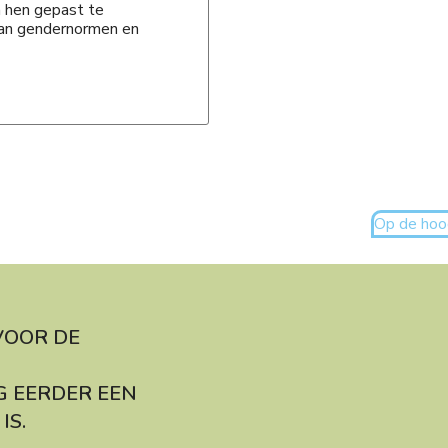
n hen gepast te
van gendernormen en
Op de hoog
VOOR DE
G EERDER EEN
IS.