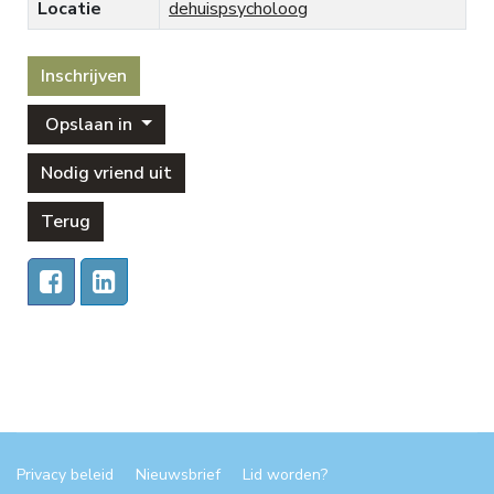
Locatie
dehuispsycholoog
Inschrijven
Opslaan in
Nodig vriend uit
Terug
Privacy beleid
Nieuwsbrief
Lid worden?