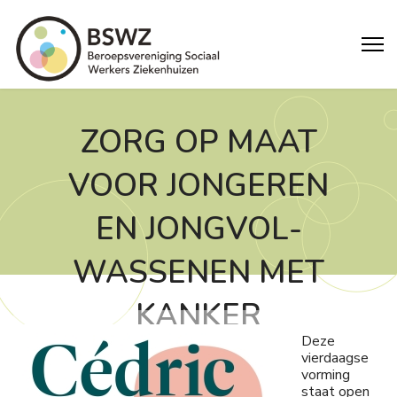
ZORG OP MAAT
VOOR JONGEREN
EN JONG­VOL­
WAS­SE­NEN MET
KANKER
Deze
vierdaagse
vorming
staat open