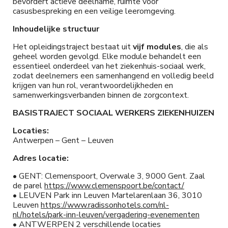
bevordert actieve deelname, ruimte voor
casusbespreking en een veilige leeromgeving.
Inhoudelijke structuur
Het opleidingstraject bestaat uit
vijf modules
, die als
geheel worden gevolgd. Elke module behandelt een
essentieel onderdeel van het ziekenhuis-sociaal werk,
zodat deelnemers een samenhangend en volledig beeld
krijgen van hun rol, verantwoordelijkheden en
samenwerkingsverbanden binnen de zorgcontext.
BASISTRAJECT SOCIAAL WERKERS ZIEKENHUIZEN
Locaties:
Antwerpen – Gent – Leuven
Adres locatie:
• GENT: Clemenspoort, Overwale 3, 9000 Gent. Zaal
de parel
https://www.clemenspoort.be/contact/
• LEUVEN Park inn Leuven Martelarenlaan 36, 3010
Leuven
https://www.radissonhotels.com/nl-
nl/hotels/park-inn-leuven/vergadering-evenementen
• ANTWERPEN 2 verschillende locaties