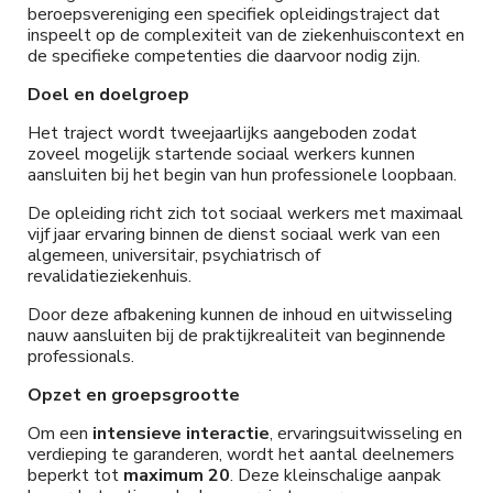
BASISTRAJECT
beroepsvereniging een specifiek opleidingstraject dat
inspeelt op de complexiteit van de ziekenhuiscontext en
2026 - NAJAAR -
de specifieke competenties die daarvoor nodig zijn.
Doel en doelgroep
DAG 1 - SOCIAAL
Het traject wordt tweejaarlijks aangeboden zodat
zoveel mogelijk startende sociaal werkers kunnen
WERKERS
aansluiten bij het begin van hun professionele loopbaan.
De opleiding richt zich tot sociaal werkers met maximaal
ZIEKENHUIZEN
vijf jaar ervaring binnen de dienst sociaal werk van een
algemeen, universitair, psychiatrisch of
revalidatieziekenhuis.
Door deze afbakening kunnen de inhoud en uitwisseling
nauw aansluiten bij de praktijkrealiteit van beginnende
professionals.
Opzet en groepsgrootte
Om een
intensieve interactie
, ervaringsuitwisseling en
verdieping te garanderen, wordt het aantal deelnemers
beperkt tot
maximum 20
. Deze kleinschalige aanpak