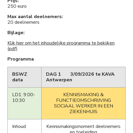
Prijs:
250 euro
Max aantal deelnemers:
20 deelnemers
Bijlage:
Klik hier om het inhoudelijke programma te bekijken
(pdf)
Programma
BSWZ
DAG 1 3/09/2026 te KAVA
data
Antwerpen
LD1: 9:00-
KENNISMAKING &
10:30
FUNCTIEOMSCHRIJVING
SOCIAAL WERKER IN EEN
ZIEKENHUIS
Inhoud
Kennismakingsmoment deelnemers
en toeleiding