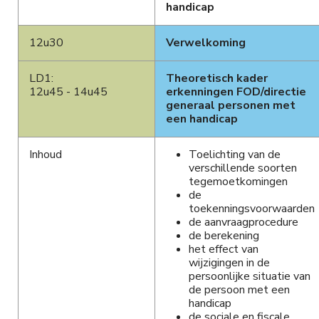
handicap
HANDICAP
12u30
Verwelkoming
LD1:
Theoretisch kader
12u45 - 14u45
erkenningen FOD/directie
generaal personen met
een handicap
Inhoud
Toelichting van de
verschillende soorten
tegemoetkomingen
de
toekenningsvoorwaarden
de aanvraagprocedure
de berekening
het effect van
wijzigingen in de
persoonlijke situatie van
de persoon met een
handicap
de sociale en fiscale