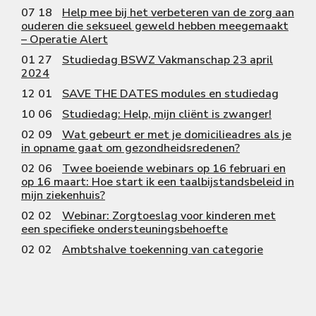
07 18
Help mee bij het verbeteren van de zorg aan
ouderen die seksueel geweld hebben meegemaakt
– Operatie Alert
01 27
Studiedag BSWZ Vakmanschap 23 april
2024
12 01
SAVE THE DATES modules en studiedag
10 06
Studiedag: Help, mijn cliënt is zwanger!
02 09
Wat gebeurt er met je domicilieadres als je
in opname gaat om gezondheidsredenen?
02 06
Twee boeiende webinars op 16 februari en
op 16 maart: Hoe start ik een taalbijstandsbeleid in
mijn ziekenhuis?
02 02
Webinar: Zorgtoeslag voor kinderen met
een specifieke ondersteuningsbehoefte
02 02
Ambtshalve toekenning van categorie