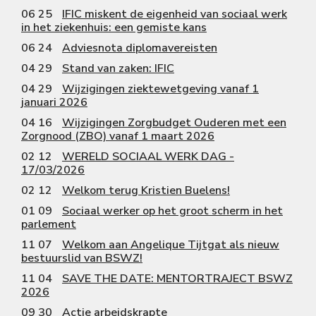
06 25
IFIC miskent de eigenheid van sociaal werk
in het ziekenhuis: een gemiste kans
06 24
Adviesnota diplomavereisten
04 29
Stand van zaken: IFIC
04 29
Wijzigingen ziektewetgeving vanaf 1
januari 2026
04 16
Wijzigingen Zorgbudget Ouderen met een
Zorgnood (ZBO) vanaf 1 maart 2026
02 12
WERELD SOCIAAL WERK DAG -
17/03/2026
02 12
Welkom terug Kristien Buelens!
01 09
Sociaal werker op het groot scherm in het
parlement
11 07
Welkom aan Angelique Tijtgat als nieuw
bestuurslid van BSWZ!
11 04
SAVE THE DATE: MENTORTRAJECT BSWZ
2026
09 30
Actie arbeidskrapte