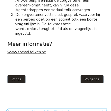
Antwerpen). Eenmaal de zorgverlener een
overeenkomst heeft, kan hij via deze
Agentschappen een sociaal tolk aanvragen.
De zorgverlener vult na elk gesprek waarvoor hij
een beroep doet op een sociaal tolk een
korte
vragenlijst
in. De tolkprestatie
wordt
enkel
terugbetaald als de vragenlijst is
ingevuld.
Meer informatie?
www.sociaaltolken.be
Vorig artikel: Twee boeiende webinars op 16 februari en op 16 m
Volgende artikel
Vorige
Volgende