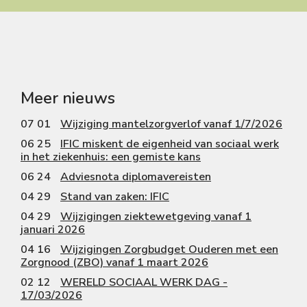
Meer nieuws
07 01
Wijziging mantelzorgverlof vanaf 1/7/2026
06 25
IFIC miskent de eigenheid van sociaal werk
in het ziekenhuis: een gemiste kans
06 24
Adviesnota diplomavereisten
04 29
Stand van zaken: IFIC
04 29
Wijzigingen ziektewetgeving vanaf 1
januari 2026
04 16
Wijzigingen Zorgbudget Ouderen met een
Zorgnood (ZBO) vanaf 1 maart 2026
02 12
WERELD SOCIAAL WERK DAG -
17/03/2026