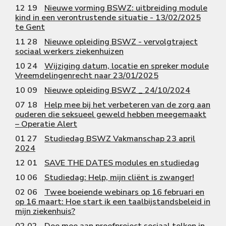
12 19
Nieuwe vorming BSWZ: uitbreiding module
kind in een verontrustende situatie - 13/02/2025
te Gent
11 28
Nieuwe opleiding BSWZ - vervolgtraject
sociaal werkers ziekenhuizen
10 24
Wijziging datum, locatie en spreker module
Vreemdelingenrecht naar 23/01/2025
10 09
Nieuwe opleiding BSWZ _ 24/10/2024
07 18
Help mee bij het verbeteren van de zorg aan
ouderen die seksueel geweld hebben meegemaakt
– Operatie Alert
01 27
Studiedag BSWZ Vakmanschap 23 april
2024
12 01
SAVE THE DATES modules en studiedag
10 06
Studiedag: Help, mijn cliënt is zwanger!
02 06
Twee boeiende webinars op 16 februari en
op 16 maart: Hoe start ik een taalbijstandsbeleid in
mijn ziekenhuis?
02 02
Doe mee aan proefproject sociaal tolken in