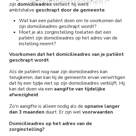
gezondheidsredenen?
zijn
domicilieadres
verliest: hij werd
ambtshalve
geschrapt door de gemeente
.
Wat kan een patiënt doen om te voorkomen dat
zijn domicilieadres geschrapt wordt?
Moet je als zorginstelling toelaten dat een
patiënt zijn domicilieadres op het adres van de
instelling neemt?
Voorkomen dat het domicilieadres van je patiënt
geschrapt wordt
Als de patiënt nog naar zijn domicilieadres kan
terugkeren, dan kan hij de gemeente ervan verwittigen
dat hij een tijdje niet op zijn domicilieadres verblijft. Hij
kan dat doen via een
aangifte van tijdelijke
afwezigheid
.
Zo'n aangifte is alleen nodig als de
opname
langer
dan 3 maanden
duurt. Er zijn wel
voorwaarden
.
Domicilieadres op het adres van de
zorginstelling?