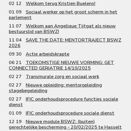
02 12
Welkom terug Kristien Buelens!
01 09
Sociaal werker op het groot scherm in het
parlement
11 07
Welkom aan Angelique Tijtgat als nieuw
bestuurslid van BSWZ!
11 04
SAVE THE DATE: MENTORTRAJECT BSWZ
2026
09 30
Actie arbeidskrapte
06 21
TOEKOMSTIGE NIEUWE VORMING: GET
CONNECTED GERIATRIE 14/10/2025
02 27
Transmurale zorg en sociaal werk
02 27
Nieuwe opleiding: mentoropleiding
stagebegeleiding
02 27
IFIC onderhoudsprocedure functies sociale
dienst
01 09
IFIC onderhoudsprocedure sociale dienst
12 19
Nieuwe module BSWZ: (buiten)
gerechtelijke bescherming - 20/02/2025 te Hasselt