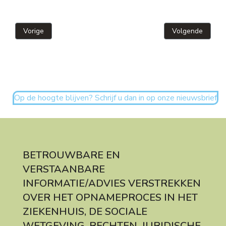
Vorig artikel: Studiedag: Help, mijn cliënt is zwanger!
Volgende artikel
Vorige
Volgende
Op de hoogte blijven? Schrijf u dan in op onze nieuwsbrief
BETROUWBARE EN
VERSTAANBARE
INFORMATIE/ADVIES VERSTREKKEN
OVER HET OPNAMEPROCES IN HET
ZIEKENHUIS, DE SOCIALE
WETGEVING, RECHTEN, JURIDISCHE