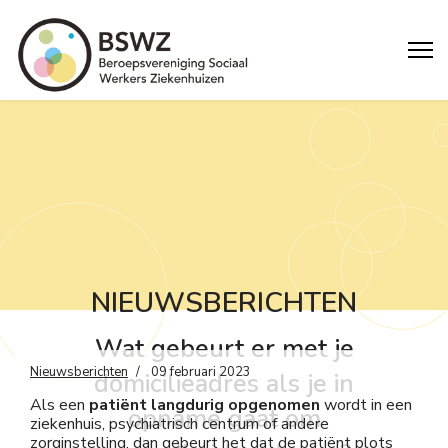
NIEUWSBERICHTEN
Wat gebeurt er met je
Nieuwsberichten
09 februari 2023
domicilieadres als je in
Als een
patiënt langdurig opgenomen
wordt in een
opname gaat om
ziekenhuis, psychiatrisch centrum of andere
zorginstelling, dan gebeurt het dat de patiënt plots