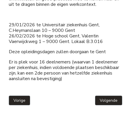
uit te dragen binnen de eigen werkcontext.
29/01/2026 te Universitair ziekenhuis Gent,
C.Heymanslaan 10 – 9000 Gent
26/02/2026 te Hoge school Gent, Valentin
Vaerwijckweg 1 – 9000 Gent. Lokaal B.3.016
Deze opleidingsdagen zullen doorgaan te Gent
Er is plek voor 16 deelnemers (waarvan 1 deelnemer
per ziekenhuis, indien voldoende plaatsen beschikbaar
zijn, kan een 2de persoon van hetzelfde ziekenhuis
aansluiten na bevestiging)
Vorig artikel: Welkom aan Angelique Tijtgat als nieuw bestuu
Volgende artikel
Vorige
Volgende