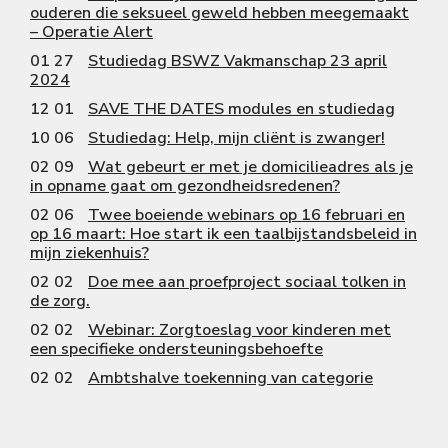
ouderen die seksueel geweld hebben meegemaakt
– Operatie Alert
01 27
Studiedag BSWZ Vakmanschap 23 april
2024
12 01
SAVE THE DATES modules en studiedag
10 06
Studiedag: Help, mijn cliënt is zwanger!
02 09
Wat gebeurt er met je domicilieadres als je
in opname gaat om gezondheidsredenen?
02 06
Twee boeiende webinars op 16 februari en
op 16 maart: Hoe start ik een taalbijstandsbeleid in
mijn ziekenhuis?
02 02
Doe mee aan proefproject sociaal tolken in
de zorg.
02 02
Webinar: Zorgtoeslag voor kinderen met
een specifieke ondersteuningsbehoefte
02 02
Ambtshalve toekenning van categorie