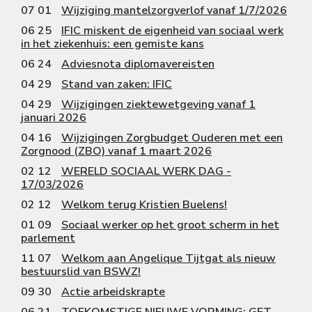
07 01
Wijziging mantelzorgverlof vanaf 1/7/2026
06 25
IFIC miskent de eigenheid van sociaal werk
in het ziekenhuis: een gemiste kans
06 24
Adviesnota diplomavereisten
04 29
Stand van zaken: IFIC
04 29
Wijzigingen ziektewetgeving vanaf 1
januari 2026
04 16
Wijzigingen Zorgbudget Ouderen met een
Zorgnood (ZBO) vanaf 1 maart 2026
02 12
WERELD SOCIAAL WERK DAG -
17/03/2026
02 12
Welkom terug Kristien Buelens!
01 09
Sociaal werker op het groot scherm in het
parlement
11 07
Welkom aan Angelique Tijtgat als nieuw
bestuurslid van BSWZ!
09 30
Actie arbeidskrapte
06 21
TOEKOMSTIGE NIEUWE VORMING: GET