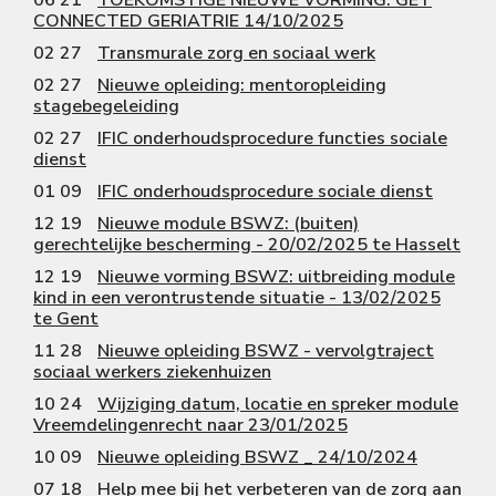
CONNECTED GERIATRIE 14/10/2025
02 27
Transmurale zorg en sociaal werk
02 27
Nieuwe opleiding: mentoropleiding
stagebegeleiding
02 27
IFIC onderhoudsprocedure functies sociale
dienst
01 09
IFIC onderhoudsprocedure sociale dienst
12 19
Nieuwe module BSWZ: (buiten)
gerechtelijke bescherming - 20/02/2025 te Hasselt
12 19
Nieuwe vorming BSWZ: uitbreiding module
kind in een verontrustende situatie - 13/02/2025
te Gent
11 28
Nieuwe opleiding BSWZ - vervolgtraject
sociaal werkers ziekenhuizen
10 24
Wijziging datum, locatie en spreker module
Vreemdelingenrecht naar 23/01/2025
10 09
Nieuwe opleiding BSWZ _ 24/10/2024
07 18
Help mee bij het verbeteren van de zorg aan